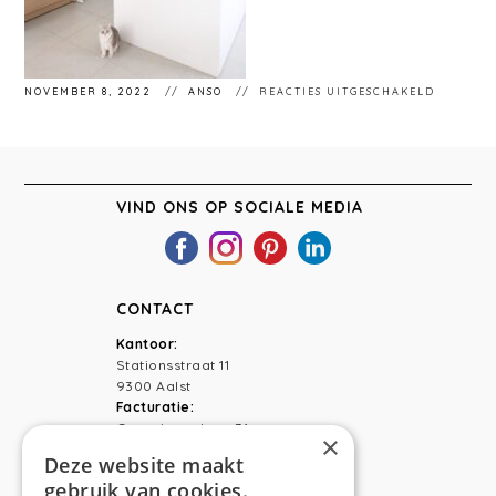
VOOR
NOVEMBER 8, 2022
ANSO
REACTIES UITGESCHAKELD
FIN-
LOCHRIS
VIND ONS OP SOCIALE MEDIA
CONTACT
Kantoor:
Stationsstraat 11
9300 Aalst
Facturatie:
Capucienenlaan 31
×
9300 Aalst
Deze website maakt
gebruik van cookies.
Telefoon:
0473 44 56 94