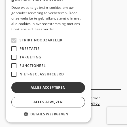
E-mail:
hello@anso.be
Deze website gebruikt cookies om uw
gebruikerservaring te verbeteren. Door
NAVIGATION
onze website te gebruiken, stemt u in met
alle cookies in overeenstemming met ons
Home
Cookiebeleid.
Lees verder
Wie is ANSO
STRIKT NOODZAKELIJK
Diensten
PRESTATIE
TARGETING
Realisaties
FUNCTIONEEL
Social
NIET-GECLASSIFICEERD
Contact
ALLES ACCEPTEREN
Copyright © 2019 Anso. All rights reserved.
ALLES AFWIJZEN
Sitemap
-
Privacy Policy
-
Cookie Policy
DETAILS WEERGEVEN
webdesigned by
conversal