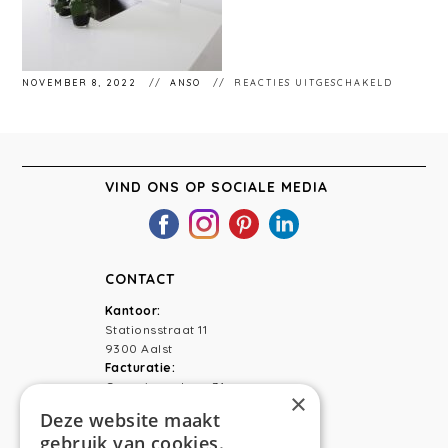
VOOR
NOVEMBER 8, 2022
ANSO
REACTIES UITGESCHAKELD
FIN-
LOCHRIS
VIND ONS OP SOCIALE MEDIA
CONTACT
Kantoor:
Stationsstraat 11
9300 Aalst
Facturatie:
Capucienenlaan 31
×
9300 Aalst
Deze website maakt
gebruik van cookies.
Telefoon:
0473 44 56 94