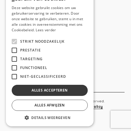
E-mail:
hello@anso.be
Deze website gebruikt cookies om uw
gebruikerservaring te verbeteren. Door
NAVIGATION
onze website te gebruiken, stemt u in met
alle cookies in overeenstemming met ons
Home
Cookiebeleid.
Lees verder
Wie is ANSO
STRIKT NOODZAKELIJK
Diensten
PRESTATIE
TARGETING
Realisaties
FUNCTIONEEL
Social
NIET-GECLASSIFICEERD
Contact
ALLES ACCEPTEREN
Copyright © 2019 Anso. All rights reserved.
ALLES AFWIJZEN
Sitemap
-
Privacy Policy
-
Cookie Policy
DETAILS WEERGEVEN
webdesigned by
conversal