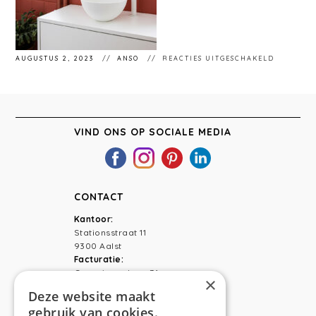
VOOR
AUGUSTUS 2, 2023
ANSO
REACTIES UITGESCHAKELD
AALST
ANSO
INTERIEU
VIND ONS OP SOCIALE MEDIA
CONTACT
Kantoor:
Stationsstraat 11
9300 Aalst
Facturatie:
Capucienenlaan 31
×
9300 Aalst
Deze website maakt
gebruik van cookies.
Telefoon:
0473 44 56 94