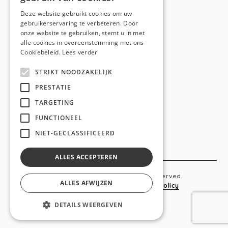
E-mail:
hello@anso.be
Deze website gebruikt cookies om uw
gebruikerservaring te verbeteren. Door
NAVIGATION
onze website te gebruiken, stemt u in met
alle cookies in overeenstemming met ons
Home
Cookiebeleid.
Lees verder
Wie is ANSO
STRIKT NOODZAKELIJK
Diensten
PRESTATIE
TARGETING
Realisaties
FUNCTIONEEL
Social
NIET-GECLASSIFICEERD
Contact
ALLES ACCEPTEREN
Copyright © 2019 Anso. All rights reserved.
ALLES AFWIJZEN
Sitemap
-
Privacy Policy
-
Cookie Policy
DETAILS WEERGEVEN
webdesigned by
conversal