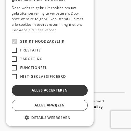
E-mail:
hello@anso.be
Deze website gebruikt cookies om uw
gebruikerservaring te verbeteren. Door
NAVIGATION
onze website te gebruiken, stemt u in met
alle cookies in overeenstemming met ons
Home
Cookiebeleid.
Lees verder
Wie is ANSO
STRIKT NOODZAKELIJK
Diensten
PRESTATIE
TARGETING
Realisaties
FUNCTIONEEL
Social
NIET-GECLASSIFICEERD
Contact
ALLES ACCEPTEREN
Copyright © 2019 Anso. All rights reserved.
ALLES AFWIJZEN
Sitemap
-
Privacy Policy
-
Cookie Policy
DETAILS WEERGEVEN
webdesigned by
conversal