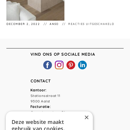
VOOR
DECEMBER 2, 2022
ANSO
REACTIES UITGESCHAKELD
ANSO
INTERIE
VIND ONS OP SOCIALE MEDIA
CONTACT
Kantoor:
Stationsstraat 11
9300 Aalst
Facturatie:
Capucienenlaan 31
×
9300 Aalst
Deze website maakt
gebruik van cookies.
Telefoon:
0473 44 56 94