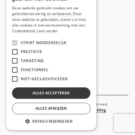
E-mail:
hello@anso.be
Deze website gebruikt cookies om uw
gebruikerservaring te verbeteren. Door
NAVIGATION
onze website te gebruiken, stemt u in met
alle cookies in overeenstemming met ons
Home
Cookiebeleid.
Lees verder
Wie is ANSO
STRIKT NOODZAKELIJK
Diensten
PRESTATIE
TARGETING
Realisaties
FUNCTIONEEL
Social
NIET-GECLASSIFICEERD
Contact
ALLES ACCEPTEREN
Copyright © 2019 Anso. All rights reserved.
ALLES AFWIJZEN
Sitemap
-
Privacy Policy
-
Cookie Policy
DETAILS WEERGEVEN
webdesigned by
conversal