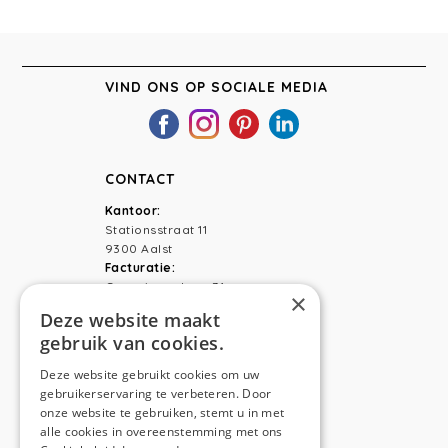
INTERIEUR.
VIND ONS OP SOCIALE MEDIA
CONTACT
Kantoor:
Stationsstraat 11
9300 Aalst
Facturatie:
Capucienenlaan 31
×
9300 Aalst
Deze website maakt
gebruik van cookies.
Telefoon:
0473 44 56 94
E-mail:
hello@anso.be
Deze website gebruikt cookies om uw
gebruikerservaring te verbeteren. Door
NAVIGATION
onze website te gebruiken, stemt u in met
alle cookies in overeenstemming met ons
Home