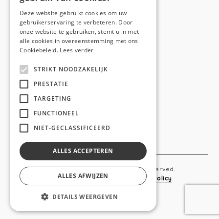
E-mail:
hello@anso.be
Deze website gebruikt cookies om uw
gebruikerservaring te verbeteren. Door
NAVIGATION
onze website te gebruiken, stemt u in met
alle cookies in overeenstemming met ons
Home
Cookiebeleid.
Lees verder
Wie is ANSO
STRIKT NOODZAKELIJK
Diensten
PRESTATIE
TARGETING
Realisaties
FUNCTIONEEL
Social
NIET-GECLASSIFICEERD
Contact
ALLES ACCEPTEREN
Copyright © 2019 Anso. All rights reserved.
ALLES AFWIJZEN
Sitemap
-
Privacy Policy
-
Cookie Policy
DETAILS WEERGEVEN
webdesigned by
conversal