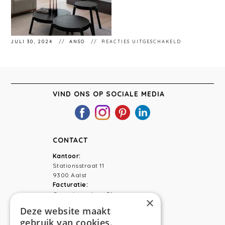
VOOR
JULI 30, 2024
ANSO
REACTIES UITGESCHAKELD
ANSO
INTERIEUR.
VIND ONS OP SOCIALE MEDIA
CONTACT
Kantoor:
Stationsstraat 11
9300 Aalst
Facturatie:
Capucienenlaan 31
×
9300 Aalst
Deze website maakt
gebruik van cookies.
Telefoon:
0473 44 56 94