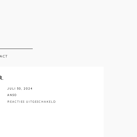
ACT
R.
JULI 30, 2024
ANSO
VOOR
REACTIES UITGESCHAKELD
ANSO
INTERIEUR.