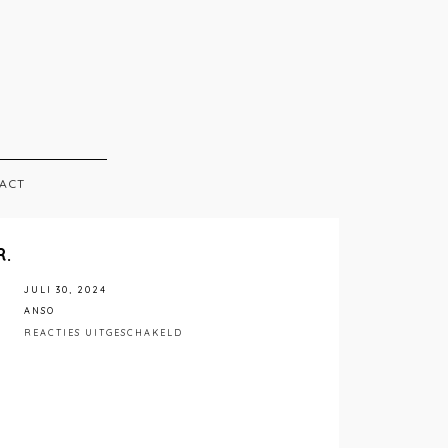
ACT
R.
JULI 30, 2024
ANSO
VOOR
REACTIES UITGESCHAKELD
ANSO
INTERIEUR.