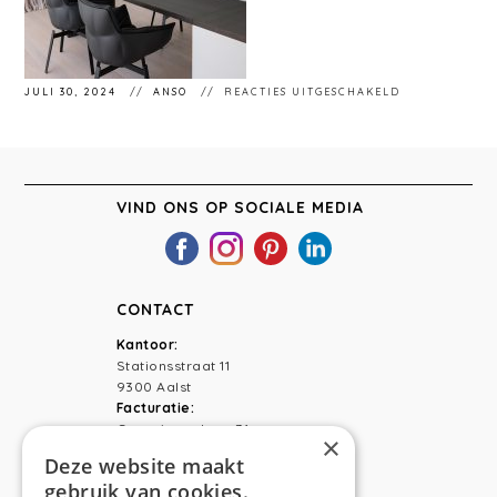
VOOR
JULI 30, 2024
ANSO
REACTIES UITGESCHAKELD
ANSO
INTERIEUR.
VIND ONS OP SOCIALE MEDIA
CONTACT
Kantoor:
Stationsstraat 11
9300 Aalst
Facturatie:
Capucienenlaan 31
×
9300 Aalst
Deze website maakt
gebruik van cookies.
Telefoon:
0473 44 56 94