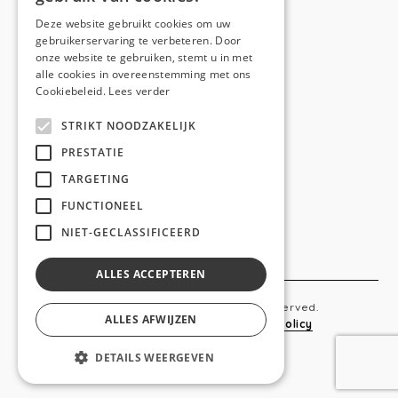
E-mail:
hello@anso.be
Deze website gebruikt cookies om uw
gebruikerservaring te verbeteren. Door
NAVIGATION
onze website te gebruiken, stemt u in met
alle cookies in overeenstemming met ons
Home
Cookiebeleid.
Lees verder
Wie is ANSO
STRIKT NOODZAKELIJK
Diensten
PRESTATIE
TARGETING
Realisaties
FUNCTIONEEL
Social
NIET-GECLASSIFICEERD
Contact
ALLES ACCEPTEREN
Copyright © 2019 Anso. All rights reserved.
ALLES AFWIJZEN
Sitemap
-
Privacy Policy
-
Cookie Policy
DETAILS WEERGEVEN
webdesigned by
conversal