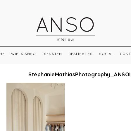
ME
WIE IS ANSO
DIENSTEN
REALISATIES
SOCIAL
CONT
StéphanieMathiasPhotography_ANSO