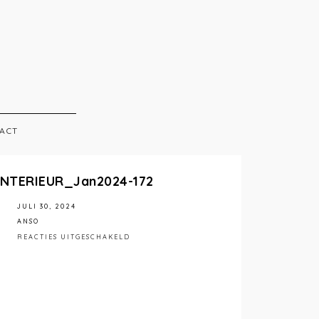
ACT
INTERIEUR_Jan2024-172
JULI 30, 2024
ANSO
VOOR
REACTIES UITGESCHAKELD
STÉPHANIEMATHIASPHOTOGRAPHY_ANSOINT
172