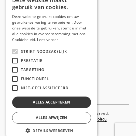
Deze website maakt
gebruik van cookies.
Telefoon:
0473 44 56 94
E-mail:
hello@anso.be
Deze website gebruikt cookies om uw
gebruikerservaring te verbeteren. Door
NAVIGATION
onze website te gebruiken, stemt u in met
alle cookies in overeenstemming met ons
Home
Cookiebeleid.
Lees verder
Wie is ANSO
STRIKT NOODZAKELIJK
Diensten
PRESTATIE
TARGETING
Realisaties
FUNCTIONEEL
Social
NIET-GECLASSIFICEERD
Contact
ALLES ACCEPTEREN
Copyright © 2019 Anso. All rights reserved.
ALLES AFWIJZEN
Sitemap
-
Privacy Policy
-
Cookie Policy
DETAILS WEERGEVEN
webdesigned by
conversal