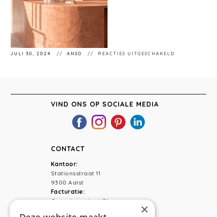
VOOR
JULI 30, 2024
ANSO
REACTIES UITGESCHAKELD
STÉPHANIEMA
159
VIND ONS OP SOCIALE MEDIA
CONTACT
Kantoor:
Stationsstraat 11
9300 Aalst
Facturatie:
Capucienenlaan 31
×
9300 Aalst