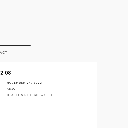
ACT
32 08
NOVEMBER 24, 2022
ANSO
VOOR
REACTIES UITGESCHAKELD
FOTO
9-
12-
2021
10
32
08