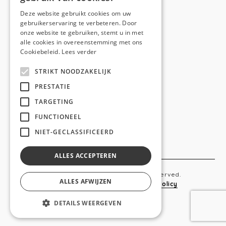
E-mail:
hello@anso.be
Deze website gebruikt cookies om uw
gebruikerservaring te verbeteren. Door
NAVIGATION
onze website te gebruiken, stemt u in met
alle cookies in overeenstemming met ons
Home
Cookiebeleid.
Lees verder
Wie is ANSO
STRIKT NOODZAKELIJK
Diensten
PRESTATIE
TARGETING
Realisaties
FUNCTIONEEL
Social
NIET-GECLASSIFICEERD
Contact
ALLES ACCEPTEREN
Copyright © 2019 Anso. All rights reserved.
ALLES AFWIJZEN
Sitemap
-
Privacy Policy
-
Cookie Policy
DETAILS WEERGEVEN
webdesigned by
conversal