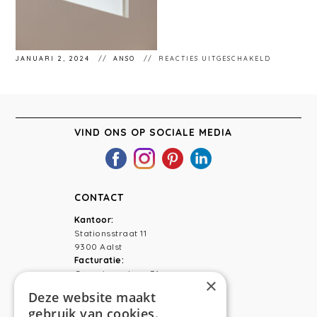
VOOR
JANUARI 2, 2024
ANSO
REACTIES UITGESCHAKELD
ANSO
INTERIEU
AALST
VIND ONS OP SOCIALE MEDIA
CONTACT
Kantoor:
Stationsstraat 11
9300 Aalst
Facturatie:
Capucienenlaan 31
×
9300 Aalst
Deze website maakt
gebruik van cookies.
Telefoon:
0473 44 56 94