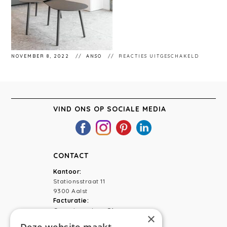
VOOR
NOVEMBER 8, 2022
ANSO
REACTIES UITGESCHAKELD
STÉPHA
65
VIND ONS OP SOCIALE MEDIA
CONTACT
Kantoor:
Stationsstraat 11
9300 Aalst
Facturatie:
Capucienenlaan 31
×
9300 Aalst