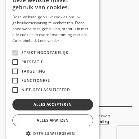
Deze website maakt
gebruik van cookies.
Telefoon:
0473 44 56 94
E-mail:
hello@anso.be
Deze website gebruikt cookies om uw
gebruikerservaring te verbeteren. Door
NAVIGATION
onze website te gebruiken, stemt u in met
alle cookies in overeenstemming met ons
Home
Cookiebeleid.
Lees verder
Wie is ANSO
STRIKT NOODZAKELIJK
Diensten
PRESTATIE
TARGETING
Realisaties
FUNCTIONEEL
Social
NIET-GECLASSIFICEERD
Contact
ALLES ACCEPTEREN
Copyright © 2019 Anso. All rights reserved.
ALLES AFWIJZEN
Sitemap
-
Privacy Policy
-
Cookie Policy
DETAILS WEERGEVEN
webdesigned by
conversal