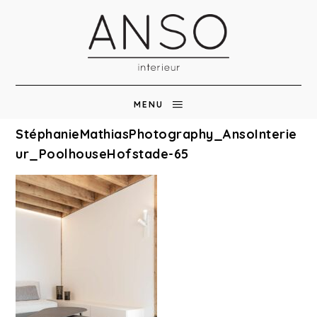
MENU
StéphanieMathiasPhotography_AnsoInterie
ur_PoolhouseHofstade-65