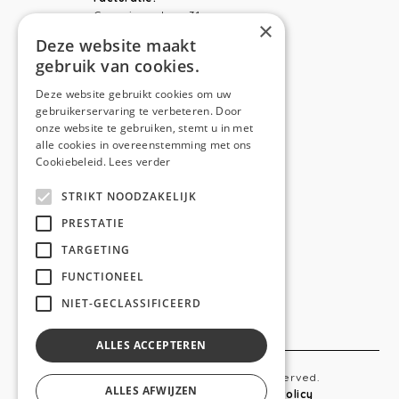
Capucienenlaan 31
×
9300 Aalst
Deze website maakt
gebruik van cookies.
Telefoon:
0473 44 56 94
E-mail:
hello@anso.be
Deze website gebruikt cookies om uw
gebruikerservaring te verbeteren. Door
NAVIGATION
onze website te gebruiken, stemt u in met
alle cookies in overeenstemming met ons
Home
Cookiebeleid.
Lees verder
Wie is ANSO
STRIKT NOODZAKELIJK
Diensten
PRESTATIE
TARGETING
Realisaties
FUNCTIONEEL
Social
NIET-GECLASSIFICEERD
Contact
ALLES ACCEPTEREN
Copyright © 2019 Anso. All rights reserved.
ALLES AFWIJZEN
Sitemap
-
Privacy Policy
-
Cookie Policy