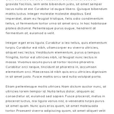
gravida facilisis, sem ante bibendum justo, sit amet semper
lacus nulla at est. Curabitur id augue libero. Quisque bibendum
mattis luctus. Integer molestie molestie dapibus. Sed
imperdiet, diam eu feugiat tristique, felis odio condimentum
tellus, ut fermentum tortor urna sit amet arcu. In hac habitasse
platea dictumst. Pellentesque purus augue, hendrerit at
fermentum at, euismod a velit.
Integer eget eros ligula. Curabitur a leo tellus, quis elementum
turpis. Curabitur est nibh, ullamcorper eu viverra ultricies,
aliquet nec lectus. Vestibulum elementum, purus a tempus
fringilla, tortor est ultricies nibh, id feugiat nunc lectus in
massa. Vivamus iaculis purus at tortor lacinia pharetra.
Curabitur orci neque, tincidunt at pharetra in, accumsan
elementum orci. Maecenas id nibh quis arcu ultricies dignissim
in sit amet justo. Fusce mattis arcu sed nulla volutpat porta.
Etiam pellentesque mollis ultrices. Nam dictum auctor nunc, at
ultricies lorem tempor id. Nulla tellus dolor, aliquam ac
consectetur at, euismod sed sapien. Fusce placerat, metus in
placerat luctus, nisi ligula varius nisl, a venenatis turpis purus
sit amet quam. Nunc quis eros quam, sit amet malesuada
tortor. Praesent viverra adipiscing quam, sit amet aliquet velit