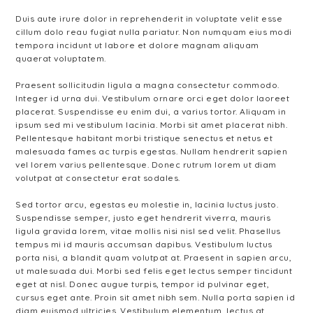
Duis aute irure dolor in reprehenderit in voluptate velit esse
cillum dolo reau fugiat nulla pariatur. Non numquam eius modi
tempora incidunt ut labore et dolore magnam aliquam
quaerat voluptatem.
Praesent sollicitudin ligula a magna consectetur commodo.
Integer id urna dui. Vestibulum ornare orci eget dolor laoreet
placerat. Suspendisse eu enim dui, a varius tortor. Aliquam in
ipsum sed mi vestibulum lacinia. Morbi sit amet placerat nibh.
Pellentesque habitant morbi tristique senectus et netus et
malesuada fames ac turpis egestas. Nullam hendrerit sapien
vel lorem varius pellentesque. Donec rutrum lorem ut diam
volutpat at consectetur erat sodales.
Sed tortor arcu, egestas eu molestie in, lacinia luctus justo.
Suspendisse semper, justo eget hendrerit viverra, mauris
ligula gravida lorem, vitae mollis nisi nisl sed velit. Phasellus
tempus mi id mauris accumsan dapibus. Vestibulum luctus
porta nisi, a blandit quam volutpat at. Praesent in sapien arcu,
ut malesuada dui. Morbi sed felis eget lectus semper tincidunt
eget at nisl. Donec augue turpis, tempor id pulvinar eget,
cursus eget ante. Proin sit amet nibh sem. Nulla porta sapien id
diam euismod ultricies. Vestibulum elementum, lectus at