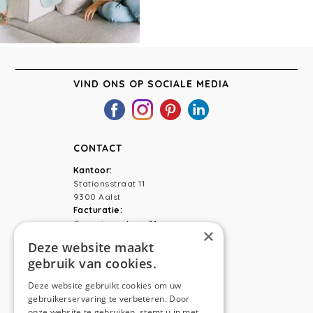
VIND ONS OP SOCIALE MEDIA
CONTACT
Kantoor:
Stationsstraat 11
9300 Aalst
Facturatie:
Capucienenlaan 31
×
9300 Aalst
Deze website maakt
gebruik van cookies.
Telefoon:
0473 44 56 94
E-mail:
hello@anso.be
Deze website gebruikt cookies om uw
gebruikerservaring te verbeteren. Door
NAVIGATION
onze website te gebruiken, stemt u in met