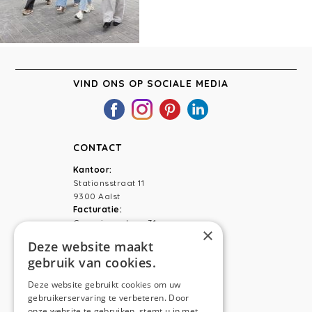
VIND ONS OP SOCIALE MEDIA
CONTACT
Kantoor:
Stationsstraat 11
9300 Aalst
Facturatie:
Capucienenlaan 31
×
9300 Aalst
Deze website maakt
gebruik van cookies.
Telefoon:
0473 44 56 94
E-mail:
hello@anso.be
Deze website gebruikt cookies om uw
gebruikerservaring te verbeteren. Door
NAVIGATION
onze website te gebruiken, stemt u in met