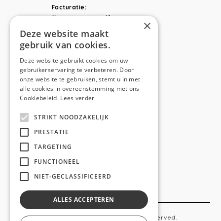
Facturatie:
Capucienenlaan 31
×
9300 Aalst
Deze website maakt
gebruik van cookies.
Telefoon:
0473 44 56 94
E-mail:
hello@anso.be
Deze website gebruikt cookies om uw
gebruikerservaring te verbeteren. Door
NAVIGATION
onze website te gebruiken, stemt u in met
alle cookies in overeenstemming met ons
Home
Cookiebeleid.
Lees verder
Wie is ANSO
STRIKT NOODZAKELIJK
Diensten
PRESTATIE
TARGETING
Realisaties
FUNCTIONEEL
Social
NIET-GECLASSIFICEERD
Contact
ALLES ACCEPTEREN
Copyright © 2019 Anso. All rights reserved.