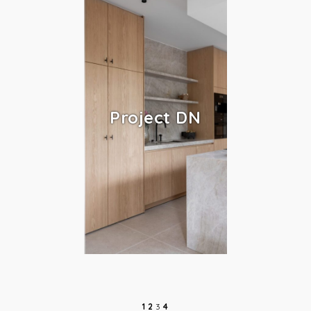
Project DN
1
2
3
4