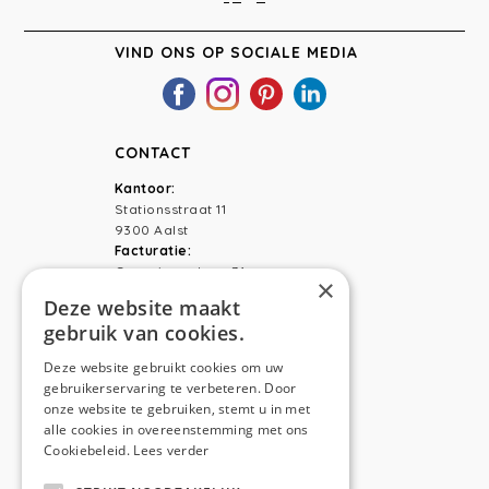
VIND ONS OP SOCIALE MEDIA
CONTACT
Kantoor:
Stationsstraat 11
9300 Aalst
Facturatie:
Capucienenlaan 31
×
9300 Aalst
Deze website maakt
gebruik van cookies.
Telefoon:
0473 44 56 94
E-mail:
hello@anso.be
Deze website gebruikt cookies om uw
gebruikerservaring te verbeteren. Door
NAVIGATION
onze website te gebruiken, stemt u in met
alle cookies in overeenstemming met ons
Home
Cookiebeleid.
Lees verder
Wie is ANSO