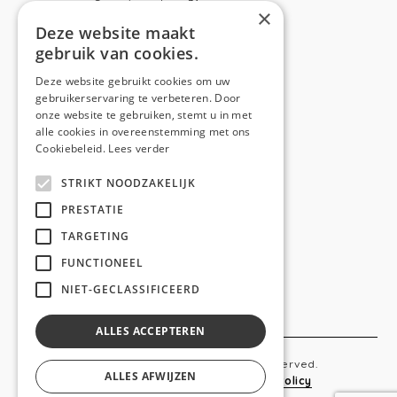
Capucienenlaan 31
×
9300 Aalst
Deze website maakt
gebruik van cookies.
Telefoon:
0473 44 56 94
E-mail:
hello@anso.be
Deze website gebruikt cookies om uw
gebruikerservaring te verbeteren. Door
NAVIGATION
onze website te gebruiken, stemt u in met
alle cookies in overeenstemming met ons
Home
Cookiebeleid.
Lees verder
Wie is ANSO
STRIKT NOODZAKELIJK
Diensten
PRESTATIE
TARGETING
Realisaties
FUNCTIONEEL
Social
NIET-GECLASSIFICEERD
Contact
ALLES ACCEPTEREN
Copyright © 2019 Anso. All rights reserved.
ALLES AFWIJZEN
Sitemap
-
Privacy Policy
-
Cookie Policy