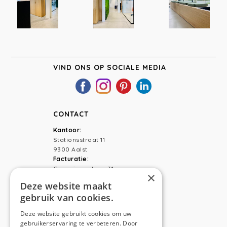
VIND ONS OP SOCIALE MEDIA
CONTACT
Kantoor:
Stationsstraat 11
9300 Aalst
Facturatie:
Capucienenlaan 31
×
9300 Aalst
Deze website maakt
gebruik van cookies.
Telefoon:
0473 44 56 94
E-mail:
hello@anso.be
Deze website gebruikt cookies om uw
gebruikerservaring te verbeteren. Door