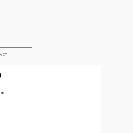
ACT
d
nim