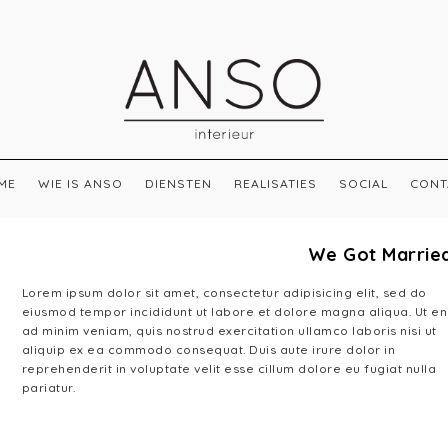
ME
WIE IS ANSO
DIENSTEN
REALISATIES
SOCIAL
CONT
We Got Marrie
Lorem ipsum dolor sit amet, consectetur adipisicing elit, sed do
eiusmod tempor incididunt ut labore et dolore magna aliqua. Ut e
ad minim veniam, quis nostrud exercitation ullamco laboris nisi ut
aliquip ex ea commodo consequat. Duis aute irure dolor in
reprehenderit in voluptate velit esse cillum dolore eu fugiat nulla
pariatur.