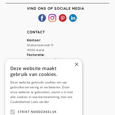
VIND ONS OP SOCIALE MEDIA
CONTACT
Kantoor:
Stationsstraat 11
9300 Aalst
Facturatie:
Capucienenlaan 31
×
9300 Aalst
Deze website maakt
gebruik van cookies.
Telefoon:
0473 44 56 94
E-mail:
hello@anso.be
Deze website gebruikt cookies om uw
gebruikerservaring te verbeteren. Door
NAVIGATION
onze website te gebruiken, stemt u in met
alle cookies in overeenstemming met ons
Home
Cookiebeleid.
Lees verder
Wie is ANSO
STRIKT NOODZAKELIJK