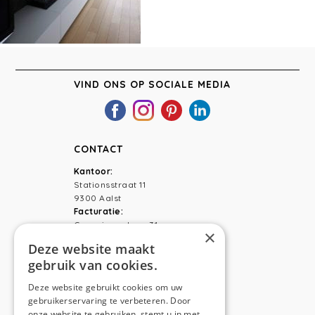
VIND ONS OP SOCIALE MEDIA
CONTACT
Kantoor:
Stationsstraat 11
9300 Aalst
Facturatie:
Capucienenlaan 31
×
9300 Aalst
Deze website maakt
gebruik van cookies.
Telefoon:
0473 44 56 94
E-mail:
hello@anso.be
Deze website gebruikt cookies om uw
gebruikerservaring te verbeteren. Door
NAVIGATION
onze website te gebruiken, stemt u in met