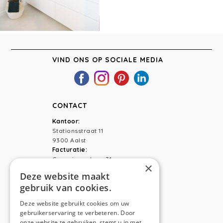
VIND ONS OP SOCIALE MEDIA
CONTACT
Kantoor:
Stationsstraat 11
9300 Aalst
Facturatie:
Capucienenlaan 31
×
9300 Aalst
Deze website maakt
gebruik van cookies.
Telefoon:
0473 44 56 94
E-mail:
hello@anso.be
Deze website gebruikt cookies om uw
gebruikerservaring te verbeteren. Door
NAVIGATION
onze website te gebruiken, stemt u in met