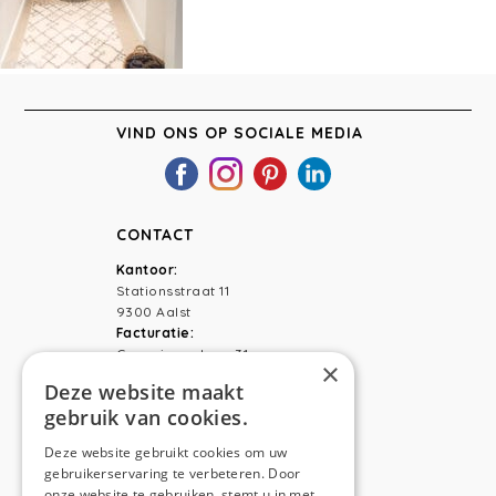
VIND ONS OP SOCIALE MEDIA
CONTACT
Kantoor:
Stationsstraat 11
9300 Aalst
Facturatie:
Capucienenlaan 31
×
9300 Aalst
Deze website maakt
gebruik van cookies.
Telefoon:
0473 44 56 94
E-mail:
hello@anso.be
Deze website gebruikt cookies om uw
gebruikerservaring te verbeteren. Door
NAVIGATION
onze website te gebruiken, stemt u in met