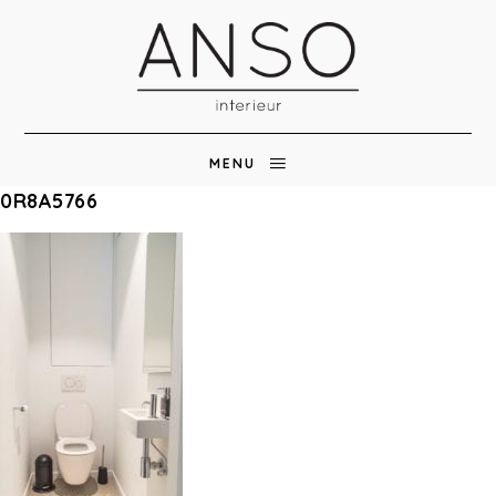
MENU
0R8A5766