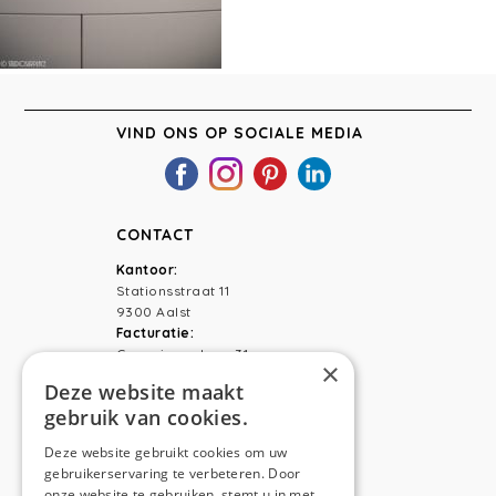
VIND ONS OP SOCIALE MEDIA
CONTACT
Kantoor:
Stationsstraat 11
9300 Aalst
Facturatie:
Capucienenlaan 31
×
9300 Aalst
Deze website maakt
gebruik van cookies.
Telefoon:
0473 44 56 94
E-mail:
hello@anso.be
Deze website gebruikt cookies om uw
gebruikerservaring te verbeteren. Door
NAVIGATION
onze website te gebruiken, stemt u in met