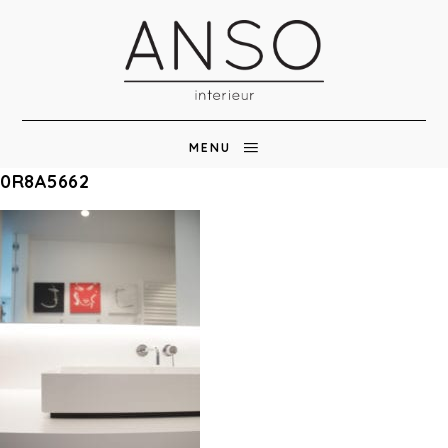
MENU
0R8A5662