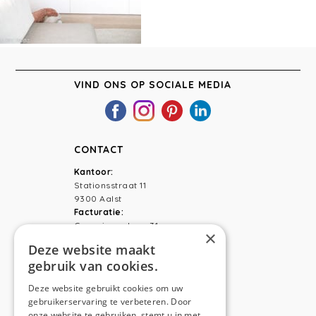
VIND ONS OP SOCIALE MEDIA
CONTACT
Kantoor:
Stationsstraat 11
9300 Aalst
Facturatie:
Capucienenlaan 31
×
9300 Aalst
Deze website maakt
gebruik van cookies.
Telefoon:
0473 44 56 94
E-mail:
hello@anso.be
Deze website gebruikt cookies om uw
gebruikerservaring te verbeteren. Door
NAVIGATION
onze website te gebruiken, stemt u in met