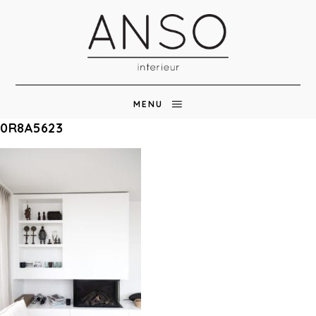
MENU
0R8A5623