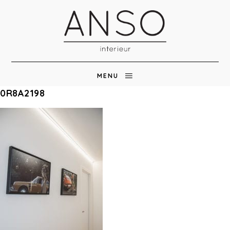
MENU
0R8A2198