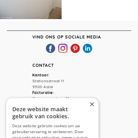
VIND ONS OP SOCIALE MEDIA
CONTACT
Kantoor:
Stationsstraat 11
9300 Aalst
Facturatie:
Capucienenlaan 31
×
9300 Aalst
Deze website maakt
gebruik van cookies.
Telefoon:
0473 44 56 94
E-mail:
hello@anso.be
Deze website gebruikt cookies om uw
gebruikerservaring te verbeteren. Door
NAVIGATION
onze website te gebruiken, stemt u in met