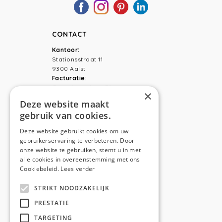
CONTACT
Kantoor:
Stationsstraat 11
9300 Aalst
Facturatie:
Capucienenlaan 31
×
9300 Aalst
Deze website maakt
gebruik van cookies.
Telefoon:
0473 44 56 94
E-mail:
hello@anso.be
Deze website gebruikt cookies om uw
gebruikerservaring te verbeteren. Door
NAVIGATION
onze website te gebruiken, stemt u in met
alle cookies in overeenstemming met ons
Home
Cookiebeleid.
Lees verder
Wie is ANSO
STRIKT NOODZAKELIJK
Diensten
PRESTATIE
TARGETING
Realisaties